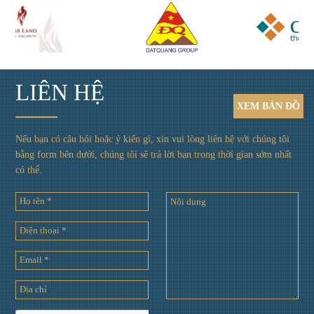
LIÊN HỆ
XEM
BẢN ĐỒ
Nếu bạn có câu hỏi hoặc ý kiến gì, xin vui lòng liên hệ với chúng tôi
bằng form bên dưới, chúng tôi sẽ trả lời bạn trong thời gian sớm nhất
có thể.