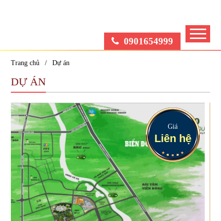
0901654999
Trang chủ
Dự án
DỰ ÁN
Giá
Liên hệ