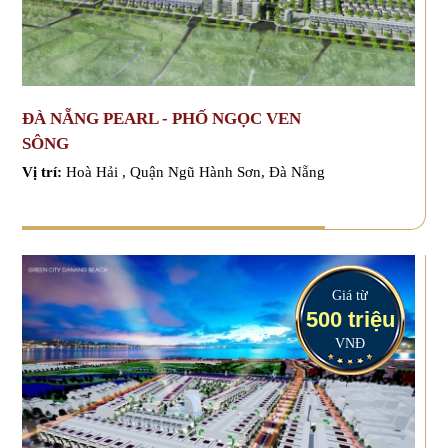
ĐÀ NẴNG PEARL - PHỐ NGỌC VEN
SÔNG
Vị trí:
Hoà Hải , Quận Ngũ Hành Sơn, Đà Nẵng
Giá từ
500 triệu
VNĐ