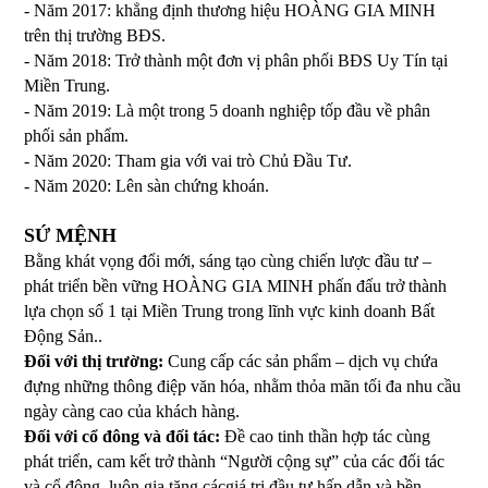
- Năm 2017: khẳng định thương hiệu HOÀNG GIA MINH
trên thị trường BĐS.
- Năm 2018: Trở thành một đơn vị phân phối BĐS Uy Tín tại
Miền Trung.
- Năm 2019: Là một trong 5 doanh nghiệp tốp đầu về phân
phối sản phẩm.
- Năm 2020: Tham gia với vai trò Chủ Đầu Tư.
- Năm 2020: Lên sàn chứng khoán.
SỨ MỆNH
Bằng khát vọng đổi mới, sáng tạo cùng chiến lược đầu tư –
phát triển bền vững HOÀNG GIA MINH phấn đấu trở thành
lựa chọn số 1 tại Miền Trung trong lĩnh vực kinh doanh Bất
Động Sản..
Đối với thị trường:
Cung cấp các sản phẩm – dịch vụ chứa
đựng những thông điệp văn hóa, nhằm thỏa mãn tối đa nhu cầu
ngày càng cao của khách hàng.
Đối với cổ đông và đối tác:
Đề cao tinh thần hợp tác cùng
phát triển, cam kết trở thành “Người cộng sự” của các đối tác
và cổ đông, luôn gia tăng cácgiá trị đầu tư hấp dẫn và bền