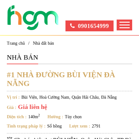
0901654999
Trang chủ
Nhà đất bán
NHÀ BÁN
#1 NHÀ ĐƯỜNG BÙI VIỆN ĐÀ
NẴNG
Vị trí :
Bùi Viện, Hoà Cường Nam, Quận Hải Châu, Đà Nẵng
Giá liên hệ
Giá :
2
Diện tích :
140m
Hướng :
Tùy chọn
Tình trạng pháp lý :
Sổ hồng
Lượt xem :
2791