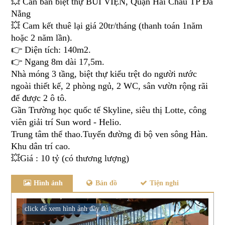
💥 Cần bán
biệt thự BÙI VIỆN
, Quận Hải Châu TP Đà
Nẵng
💥 Cam kết thuê lại giá 20tr/tháng (thanh toán 1năm
hoặc 2 năm lần).
👉 Diện tích: 140m2.
👉 Ngang 8m dài 17,5m.
Nhà móng 3 tầng, biệt thự kiểu trệt do người nước
ngoài thiết kế, 2 phòng ngủ, 2 WC, sân vườn rộng rãi
để được 2 ô tô.
Gần Trường học quốc tế Skyline, siêu thị Lotte, công
viên giải trí Sun word - Helio.
Trung tâm thể thao.Tuyến đường đi bộ ven sông Hàn.
Khu dân trí cao.
💥Giá : 10 tỷ (có thương lượng)
Hình ảnh
Bản đồ
Tiện nghi
click để xem hình ảnh đầy đủ