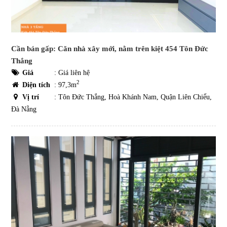
Cần bán gấp: Căn nhà xây mới, nằm trên kiệt 454 Tôn Đức
Thắng
Giá
:
Giá liên hệ
2
Diện tích
: 97,3m
Vị trí
: Tôn Đức Thắng, Hoà Khánh Nam, Quận Liên Chiểu,
Đà Nẵng