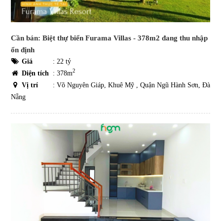
Cần bán: Biệt thự biển Furama Villas - 378m2 đang thu nhập
ổn định
Giá
:
22 tỷ
2
Diện tích
: 378m
Vị trí
: Võ Nguyên Giáp, Khuê Mỹ , Quận Ngũ Hành Sơn, Đà
Nẵng