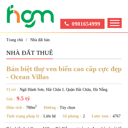
0901654999
Trang chủ
Nhà đất bán
NHÀ ĐẤT THUÊ
Bán biệt thự ven biển cao cấp cực đẹp
- Ocean Villas
Vị trí :
Ngũ Hành Sơn, Hải Châu I, Quận Hải Châu, Đà Nẵng
9.5 tỷ
Giá :
2
Diện tích :
700m
Hướng :
Tùy chọn
Tình trạng pháp lý :
Liên hệ
Số phòng :
2
Lượt xem :
4767