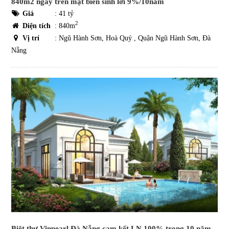
840m2 ngay trên mặt biển sinh lời 9%/10năm
Giá
:
41 tỷ
2
Diện tích
: 840m
Vị trí
: Ngũ Hành Sơn, Hoà Quý , Quận Ngũ Hành Sơn, Đà
Nẵng
Biệt thự Vinpearl Đà Nẵng cam kết LN 100% trong 10 năm