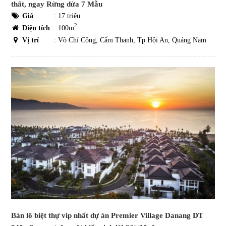
thất, ngay Rừng dừa 7 Mẫu
Giá
:
17 triệu
2
Diện tích
: 100m
Vị trí
: Võ Chí Công, Cẩm Thanh, Tp Hội An, Quảng Nam
Bán lô biệt thự vip nhất dự án Premier Village Danang DT