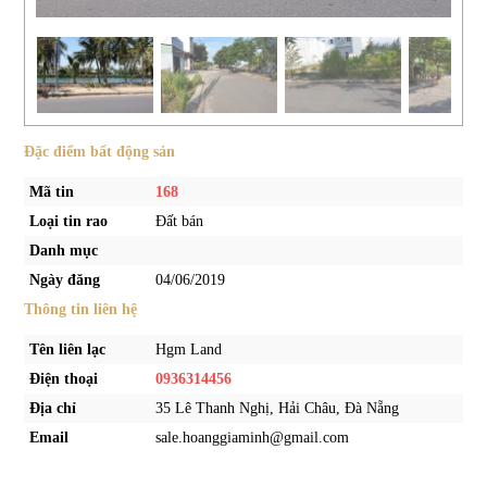
Đặc điểm bất động sản
Mã tin
168
Loại tin rao
Đất bán
Danh mục
Ngày đăng
04/06/2019
Thông tin liên hệ
Tên liên lạc
Hgm Land
Điện thoại
0936314456
Địa chỉ
35 Lê Thanh Nghị, Hải Châu, Đà Nẵng
Email
sale.hoanggiaminh@gmail.com