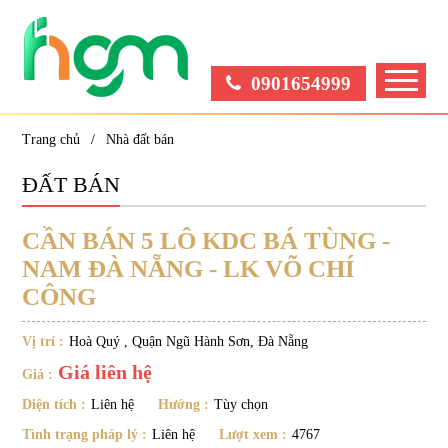
0901654999
Trang chủ
Nhà đất bán
ĐẤT BÁN
CẦN BÁN 5 LÔ KDC BÁ TÙNG -
NAM ĐÀ NẴNG - LK VÕ CHÍ
CÔNG
Vị trí :
Hoà Quý , Quận Ngũ Hành Sơn, Đà Nẵng
Giá liên hệ
Giá :
Diện tích :
Liên hệ
Hướng :
Tùy chọn
Tình trạng pháp lý :
Liên hệ
Lượt xem :
4767