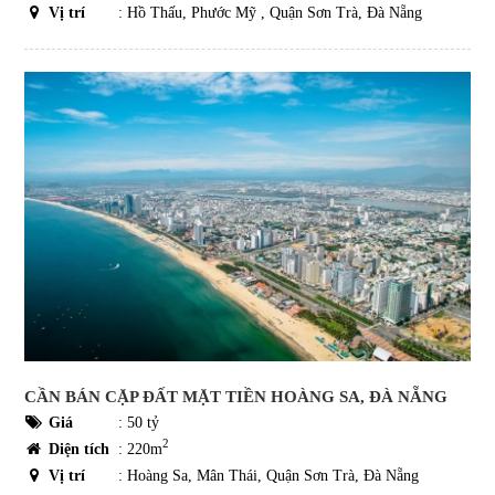
Vị trí
: Hồ Thấu, Phước Mỹ , Quận Sơn Trà, Đà Nẵng
CẦN BÁN CẶP ĐẤT MẶT TIỀN HOÀNG SA, ĐÀ NẴNG
Giá
:
50 tỷ
2
Diện tích
: 220m
Vị trí
: Hoàng Sa, Mân Thái, Quận Sơn Trà, Đà Nẵng