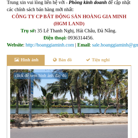
Trung xin vui lòng liên hệ với -
Phòng kinh doanh
để cập nhật
các chính sách bán hàng mới nhất:
CÔNG TY CP BẤT ĐỘNG SẢN HOÀNG GIA MINH
(HGM LAND)
Trụ sở
:
35 Lê Thanh Nghị, Hải Châu, Đà Nẵng.
Điện thoại:
0936314456.
Website
:
http://hoanggiaminh.com
|
Email
:
sale.hoanggiaminh@gm
Hình ảnh
Bản đồ
Tiện nghi
click để xem hình ảnh đầy đủ