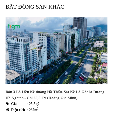
BẤT ĐỘNG SẢN KHÁC
Bán 3 Lô Liền Kề đường Hồ Thấu, Sát Kề Lô Góc là Đường
Hồ Nghinh - Chỉ 25,5 Tỷ (Hoàng Gia Minh)
Giá
:
25.5 tỷ
2
Diện tích
: 237m