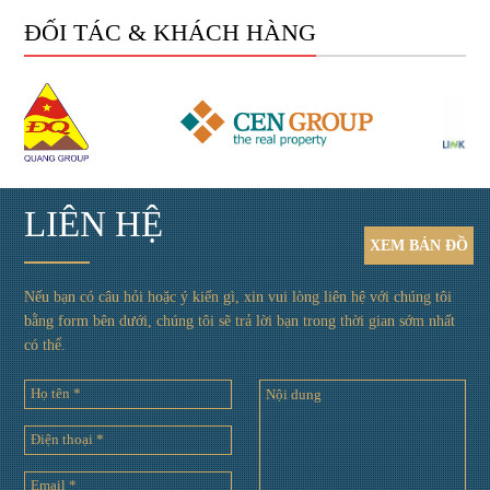
ĐỐI TÁC & KHÁCH HÀNG
LIÊN HỆ
XEM
BẢN ĐỒ
Nếu bạn có câu hỏi hoặc ý kiến gì, xin vui lòng liên hệ với chúng tôi
bằng form bên dưới, chúng tôi sẽ trả lời bạn trong thời gian sớm nhất
có thể.