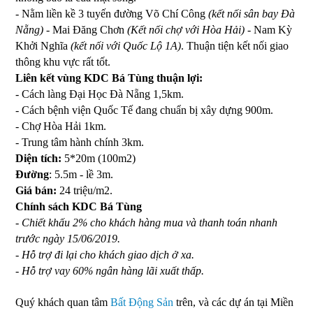
- Nằm liền kề 3 tuyến đường
Võ Chí Công
(kết nối sân bay
Đà
Nẵng
)
-
Mai Đăng Chơn
(Kết nối chợ với Hòa Hải)
-
Nam Kỳ
Khởi Nghĩa
(kết nối với Quốc Lộ 1A)
. Thuận tiện kết nối giao
thông khu vực rất tốt.
Liên kết vùng
KDC Bá Tùng
thuận lợi:
- Cách làng Đại Học Đà Nẵng 1,5km.
- Cách bệnh viện Quốc Tế đang chuẩn bị xây dựng 900m.
- Chợ Hòa Hải 1km.
- Trung tâm hành chính 3km.
Diện tích:
5*20m (100m2)
Đường
: 5.5m - lề 3m.
Giá bán:
24 triệu/m2.
Chính sách
KDC Bá Tùng
- Chiết khấu 2% cho khách hàng mua và thanh toán nhanh
trước ngày 15/06/2019.
- Hỗ trợ đi lại cho khách giao dịch ở xa.
- Hỗ trợ vay 60% ngân hàng lãi xuất thấp.
Quý khách quan tâm
Bất Động Sản
trên, và các dự án tại Miền