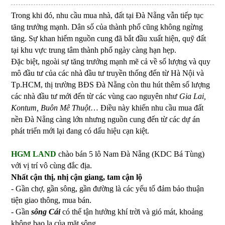
Trong khi đó, nhu cầu mua nhà, đất tại
Đà Nẵng
vẫn tiếp tục
tăng trưởng mạnh. Dân số của thành phố cũng không ngừng
tăng. Sự khan hiếm nguồn cung đã bắt đầu xuất hiện, quỹ đất
tại khu vực trung tâm thành phố ngày càng hạn hẹp.
Đặc biệt, ngoài sự tăng trưởng mạnh mẽ cả về số lượng và quy
mô đầu tư của các nhà đầu tư truyền thống đến từ Hà Nội và
Tp.HCM, thị trường
BĐS Đà Nẵng
còn thu hút thêm số lượng
các nhà đầu tư mới đến từ các vùng cao nguyên như
Gia Lai,
Kontum, Buôn Mê Thuột
… Điều này khiến nhu cầu mua đất
nền Đà Nẵng càng lớn nhưng nguồn cung đến từ các dự án
phát triển mới lại đang có dấu hiệu cạn kiệt.
HGM LAND
chào bán 5 lô
Nam Đà Nẵng
(KDC Bá Tùng)
với vị trí vô cùng đắc địa.
Nhất cận thị, nhị cận giang, tam cận lộ
- Gần chợ, gần sông, gần đường là các yếu tố đảm bảo thuận
tiện giao thông, mua bán.
- Gần
sông Cái
có thể tận hưởng khí trời và gió mát, khoảng
không bao la của mặt sông.